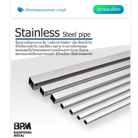
ดูรายละเอียด
แป๊บท่อสแตนเลสกลม ราชบุรี