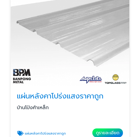
แผ่นหลังคาโปร่งแสงราคาถูก
บ้านโป่งค้าเหล็ก
ดูรายละเอียด
แผ่นหลังคาโปร่งแสงราคาถูก