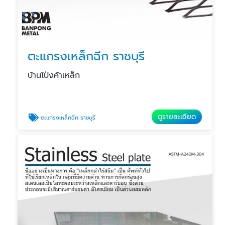
ตะแกรงเหล็กฉีก ราชบุรี
บ้านโป่งค้าเหล็ก
ดูรายละเอียด
ตะแกรงเหล็กฉีก ราชบุรี