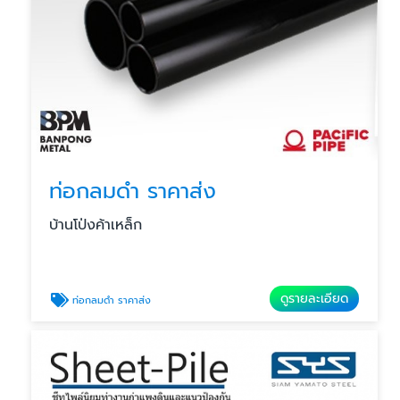
ท่อกลมดำ ราคาส่ง
บ้านโป่งค้าเหล็ก
ดูรายละเอียด
ท่อกลมดำ ราคาส่ง