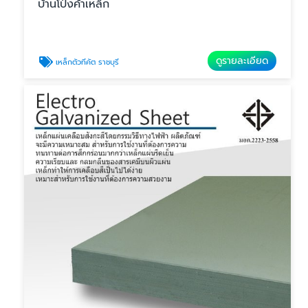
บ้านโป่งค้าเหล็ก
ดูรายละเอียด
เหล็กตัวทีคัต ราชบุรี