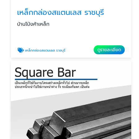
เหล็กกล่องสแตนเลส ราชบุรี
บ้านโป่งค้าเหล็ก
ดูรายละเอียด
เหล็กกล่องสแตนเลส ราชบุรี