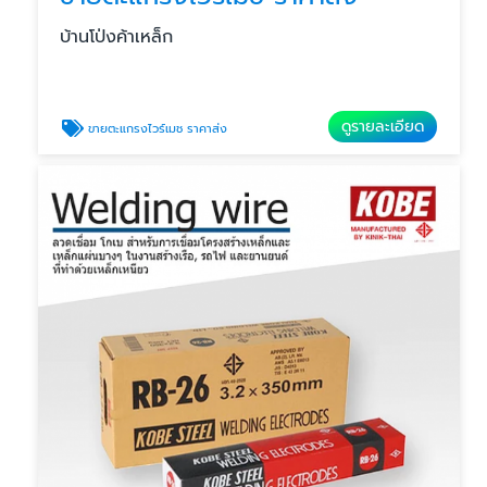
บ้านโป่งค้าเหล็ก
ดูรายละเอียด
ขายตะแกรงไวร์เมช ราคาส่ง