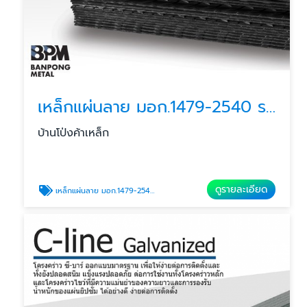
เหล็กแผ่นลาย มอก.1479-2540 ราชบุรี
บ้านโป่งค้าเหล็ก
ดูรายละเอียด
เหล็กแผ่นลาย มอก.1479-2540 ราชบุรี