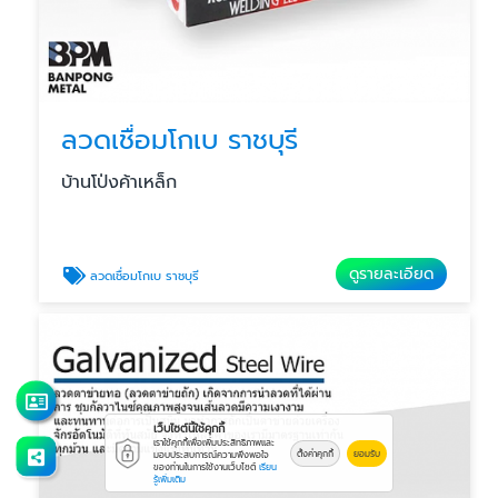
ลวดเชื่อมโกเบ ราชบุรี
บ้านโป่งค้าเหล็ก
ดูรายละเอียด
ลวดเชื่อมโกเบ ราชบุรี
เว็บไซต์นี้ใช้คุกกี้
เราใช้คุกกี้เพื่อเพิ่มประสิทธิภาพและ
ตั้งค่าคุกกี้
ยอมรับ
มอบประสบการณ์ความพึงพอใจ
ของท่านในการใช้งานเว็บไซต์
เรียน
รู้เพิ่มเติม