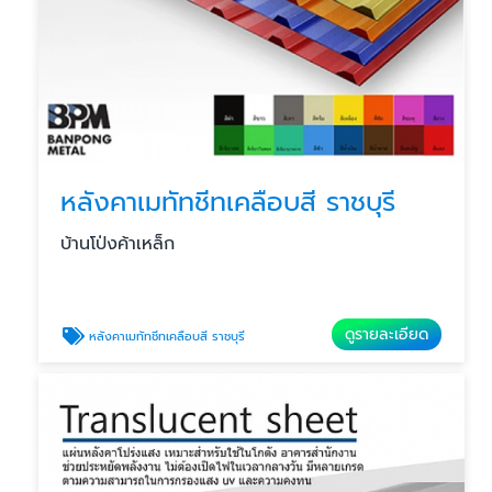
หลังคาเมทัทชีทเคลือบสี ราชบุรี
บ้านโป่งค้าเหล็ก
ดูรายละเอียด
หลังคาเมทัทชีทเคลือบสี ราชบุรี