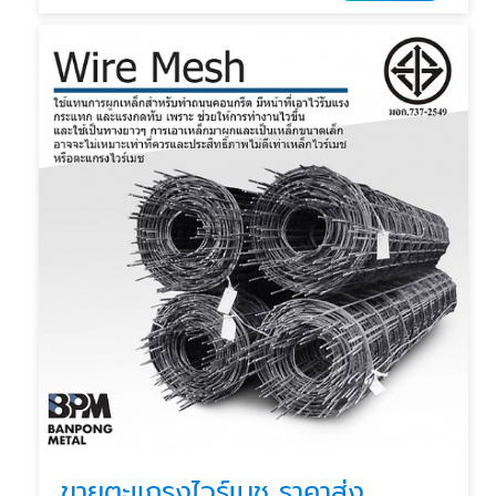
ขายตะแกรงไวร์เมช ราคาส่ง