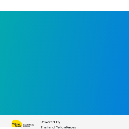
Powered By
Thailand YellowPages