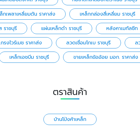
ล็กเพลาเหลี่ยมตัน ราคาส่ง
เหล็กกล่องสี่เหลี่ยม ราชบุรี
 ราชบุรี
แผ่นเหล็กดำ ราชบุรี
หลังคาเมทัลชีท ร
กรงไวร์เมช ราคาส่ง
ลวดเชื่อมโกเบ ราชบุรี
ลว
เหล็กเอชบีม ราชบุรี
ขายเหล็กข้ออ้อย มอก. ราคาส่ง
ตราสินค้า
บ้านโป่งค้าเหล็ก