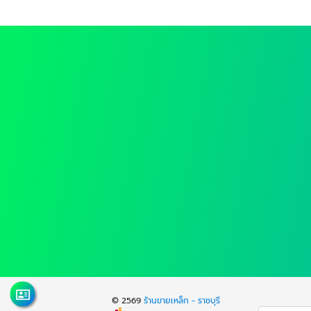
© 2569
ร้านขายเหล็ก - ราชบุรี