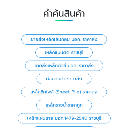
คำค้นสินค้า
ขายส่งเหล็กเส้นกลม มอก. ราคาส่ง
เหล็กแบนตัด ราชบุรี
ขายส่งเหล็กตัวซี มอก. ราคาส่ง
ท่อกลมดำ ราคาส่ง
เหล็กชีทไพล์ (Sheet Pile) ราคาส่ง
เหล็กรางน้ำราคาถูก
เหล็กแผ่นลาย มอก.1479-2540 ราชบุรี