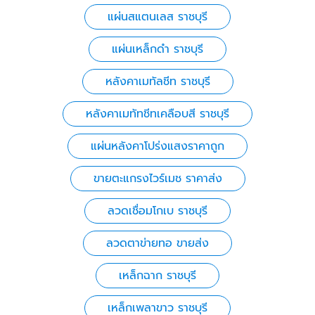
แผ่นสแตนเลส ราชบุรี
แผ่นเหล็กดำ ราชบุรี
หลังคาเมทัลชีท ราชบุรี
หลังคาเมทัทชีทเคลือบสี ราชบุรี
แผ่นหลังคาโปร่งแสงราคาถูก
ขายตะแกรงไวร์เมช ราคาส่ง
ลวดเชื่อมโกเบ ราชบุรี
ลวดตาข่ายทอ ขายส่ง
เหล็กฉาก ราชบุรี
เหล็กเพลาขาว ราชบุรี