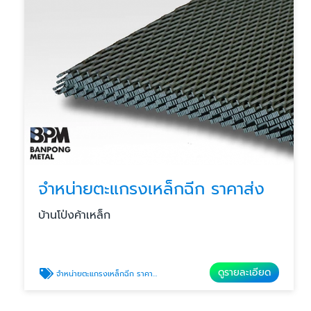
จำหน่ายตะแกรงเหล็กฉีก ราคาส่ง
บ้านโป่งค้าเหล็ก
ดูรายละเอียด
จำหน่ายตะแกรงเหล็กฉีก ราคาส่ง