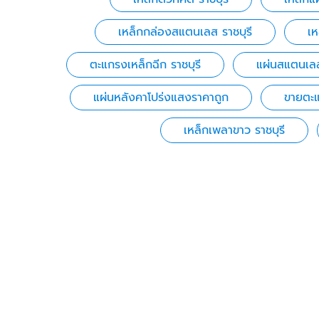
เหล็กกล่องสแตนเลส ราชบุรี
เห
ตะแกรงเหล็กฉีก ราชบุรี
แผ่นสแตนเลส
แผ่นหลังคาโปร่งแสงราคาถูก
ขายตะแ
เหล็กเพลาขาว ราชบุรี