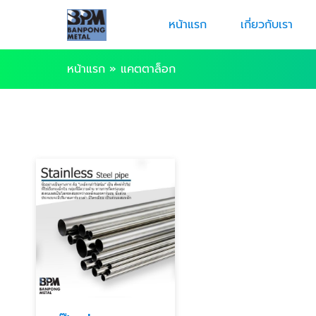
หน้าแรก
เกี่ยวกับเรา
หน้าแรก
»
แคตตาล็อก