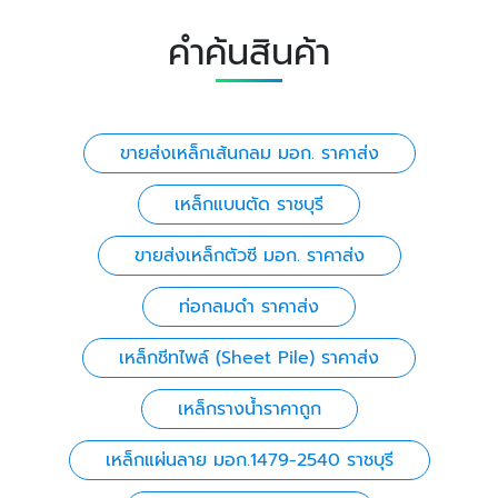
คำค้นสินค้า
ขายส่งเหล็กเส้นกลม มอก. ราคาส่ง
เหล็กแบนตัด ราชบุรี
ขายส่งเหล็กตัวซี มอก. ราคาส่ง
ท่อกลมดำ ราคาส่ง
เหล็กชีทไพล์ (Sheet Pile) ราคาส่ง
เหล็กรางน้ำราคาถูก
เหล็กแผ่นลาย มอก.1479-2540 ราชบุรี