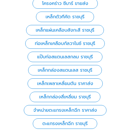
โครงคร่าว ซีบาร์ ขายส่ง
เหล็กตัวทีคัต ราชบุรี
เหล็กแผ่นเคลือบสังกะสี ราชบุรี
ท่อเหล็กเคลือบกัลวาไนซ์ ราชบุรี
แป๊บท่อสแตนเลสกลม ราชบุรี
เหล็กกล่องสแตนเลส ราชบุรี
เหล็กเพลาเหลี่ยมตัน ราคาส่ง
เหล็กกล่องสี่เหลี่ยม ราชบุรี
จำหน่ายตะแกรงเหล็กฉีก ราคาส่ง
ตะแกรงเหล็กฉีก ราชบุรี