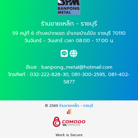
ร้านขายเหล็ก - ราชบุรี
59 หมู่ที่ 6 ตำบลปากแรต อำเภอบ้านโป่ง ราชบุรี 70110
วันจันทร์ - วันเสาร์ เวลา 08:00 - 17:00 น.
อีเมล :
banpong_metal@hotmail.com
โทรศัพท์ :
032-222-828-30
,
081-300-2595
,
081-402-
5877
© 2569
ร้านขายเหล็ก - ราชบุรี
Work is Secure