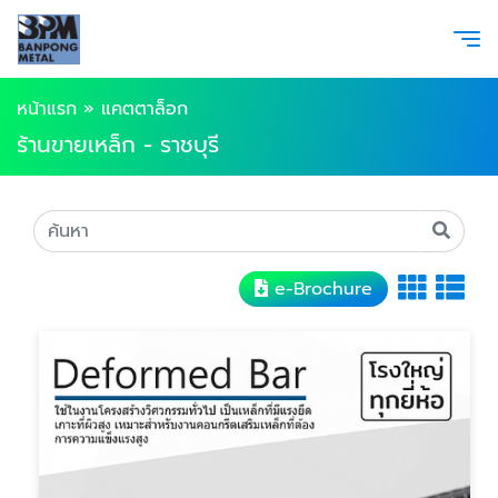
หน้าแรก
»
แคตตาล็อก
ร้านขายเหล็ก - ราชบุรี
e-Brochure