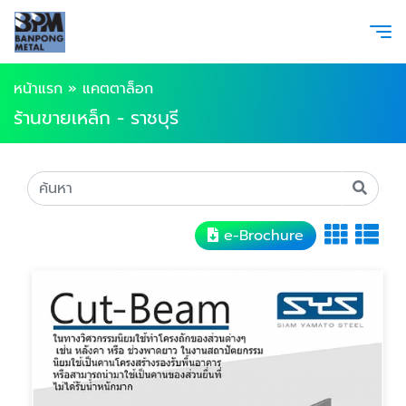
หน้าแรก
»
แคตตาล็อก
ร้านขายเหล็ก - ราชบุรี
e-Brochure