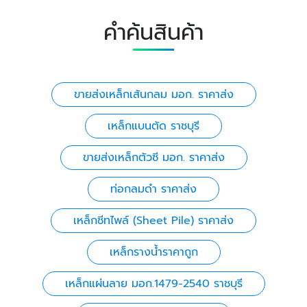
คำค้นสินค้า
ขายส่งเหล็กเส้นกลม มอก. ราคาส่ง
เหล็กแบนตัด ราชบุรี
ขายส่งเหล็กตัวซี มอก. ราคาส่ง
ท่อกลมดำ ราคาส่ง
เหล็กชีทไพล์ (Sheet Pile) ราคาส่ง
เหล็กรางน้ำราคาถูก
เหล็กแผ่นลาย มอก.1479-2540 ราชบุรี