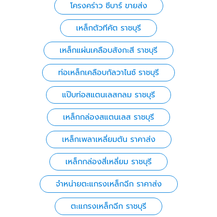
โครงคร่าว ซีบาร์ ขายส่ง
เหล็กตัวทีคัต ราชบุรี
เหล็กแผ่นเคลือบสังกะสี ราชบุรี
ท่อเหล็กเคลือบกัลวาไนซ์ ราชบุรี
แป๊บท่อสแตนเลสกลม ราชบุรี
เหล็กกล่องสแตนเลส ราชบุรี
เหล็กเพลาเหลี่ยมตัน ราคาส่ง
เหล็กกล่องสี่เหลี่ยม ราชบุรี
จำหน่ายตะแกรงเหล็กฉีก ราคาส่ง
ตะแกรงเหล็กฉีก ราชบุรี