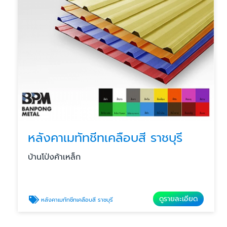
หลังคาเมทัทชีทเคลือบสี ราชบุรี
บ้านโป่งค้าเหล็ก
ดูรายละเอียด
หลังคาเมทัทชีทเคลือบสี ราชบุรี