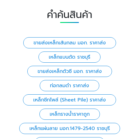
คำค้นสินค้า
ขายส่งเหล็กเส้นกลม มอก. ราคาส่ง
เหล็กแบนตัด ราชบุรี
ขายส่งเหล็กตัวซี มอก. ราคาส่ง
ท่อกลมดำ ราคาส่ง
เหล็กชีทไพล์ (Sheet Pile) ราคาส่ง
เหล็กรางน้ำราคาถูก
เหล็กแผ่นลาย มอก.1479-2540 ราชบุรี