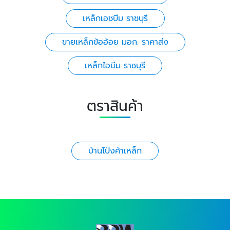
เหล็กเอชบีม ราชบุรี
ขายเหล็กข้ออ้อย มอก. ราคาส่ง
เหล็กไอบีม ราชบุรี
ตราสินค้า
บ้านโป่งค้าเหล็ก