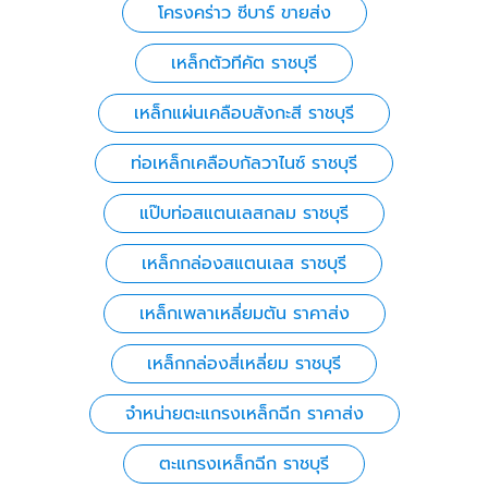
โครงคร่าว ซีบาร์ ขายส่ง
เหล็กตัวทีคัต ราชบุรี
เหล็กแผ่นเคลือบสังกะสี ราชบุรี
ท่อเหล็กเคลือบกัลวาไนซ์ ราชบุรี
แป๊บท่อสแตนเลสกลม ราชบุรี
เหล็กกล่องสแตนเลส ราชบุรี
เหล็กเพลาเหลี่ยมตัน ราคาส่ง
เหล็กกล่องสี่เหลี่ยม ราชบุรี
จำหน่ายตะแกรงเหล็กฉีก ราคาส่ง
ตะแกรงเหล็กฉีก ราชบุรี