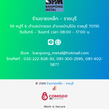
ร้านขายเหล็ก - ราชบุรี
59 หมู่ที่ 6 ตำบลปากแรต อำเภอบ้านโป่ง ราชบุรี 70110
วันจันทร์ - วันเสาร์ เวลา 08:00 - 17:00 น.
อีเมล :
banpong_metal@hotmail.com
โทรศัพท์ :
032-222-828-30
,
081-300-2595
,
081-402-
5877
© 2569
ร้านขายเหล็ก - ราชบุรี
Work is Secure