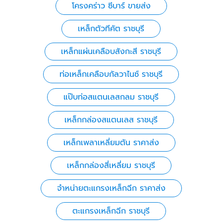
โครงคร่าว ซีบาร์ ขายส่ง
เหล็กตัวทีคัต ราชบุรี
เหล็กแผ่นเคลือบสังกะสี ราชบุรี
ท่อเหล็กเคลือบกัลวาไนซ์ ราชบุรี
แป๊บท่อสแตนเลสกลม ราชบุรี
เหล็กกล่องสแตนเลส ราชบุรี
เหล็กเพลาเหลี่ยมตัน ราคาส่ง
เหล็กกล่องสี่เหลี่ยม ราชบุรี
จำหน่ายตะแกรงเหล็กฉีก ราคาส่ง
ตะแกรงเหล็กฉีก ราชบุรี