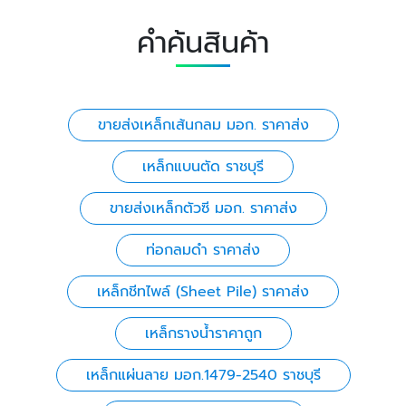
คำค้นสินค้า
ขายส่งเหล็กเส้นกลม มอก. ราคาส่ง
เหล็กแบนตัด ราชบุรี
ขายส่งเหล็กตัวซี มอก. ราคาส่ง
ท่อกลมดำ ราคาส่ง
เหล็กชีทไพล์ (Sheet Pile) ราคาส่ง
เหล็กรางน้ำราคาถูก
เหล็กแผ่นลาย มอก.1479-2540 ราชบุรี