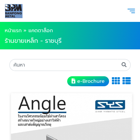
หน้าแรก
»
แคตตาล็อก
ร้านขายเหล็ก - ราชบุรี
e-Brochure