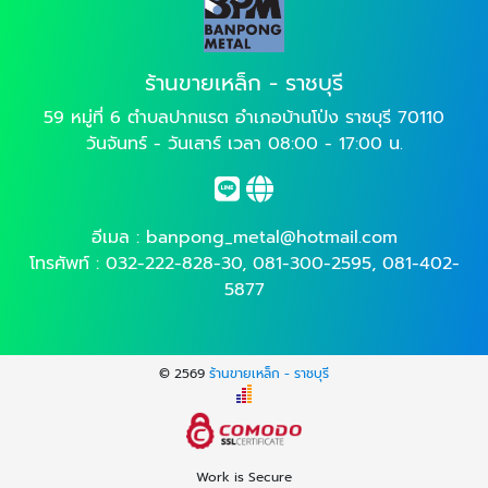
ร้านขายเหล็ก - ราชบุรี
59 หมู่ที่ 6 ตำบลปากแรต อำเภอบ้านโป่ง ราชบุรี 70110
วันจันทร์ - วันเสาร์ เวลา 08:00 - 17:00 น.
อีเมล :
banpong_metal@hotmail.com
โทรศัพท์ :
032-222-828-30
,
081-300-2595
,
081-402-
5877
© 2569
ร้านขายเหล็ก - ราชบุรี
Work is Secure