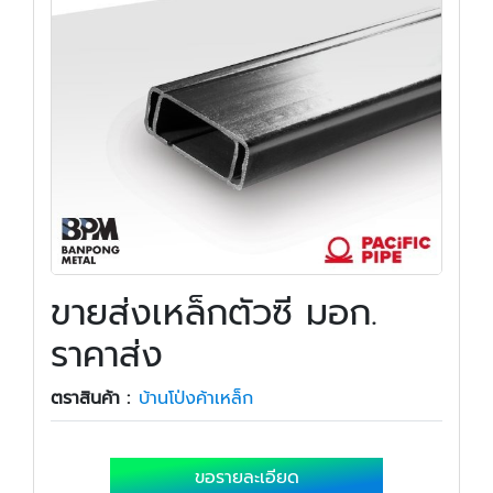
ขายส่งเหล็กตัวซี มอก.
ราคาส่ง
ตราสินค้า :
บ้านโป่งค้าเหล็ก
ขอรายละเอียด