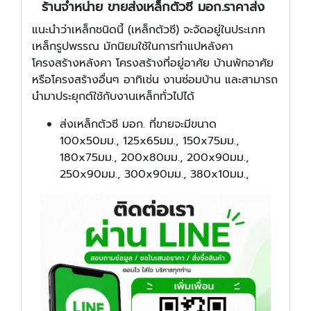
ร้านจำหน่าย ขายส่งเหล็กตัวซี มอก.ราคาส่ง
แนะนำว่าเหล็กชนิดนี้ (เหล็กตัวซี) จะจัดอยู่ในประเภท
เหล็กรูปพรรณ มักนิยมใช้ในการทำแปหลังคา
โครงสร้างหลังคา โครงสร้างที่อยู่อาศัย บ้านพักอาศัย
หรือโครงสร้างอื่นๆ อาทิเช่น งานซ่อมบ้าน และสามารถ
นำมาประยุกต์ใช้กับงานเหล็กทั่วไปได้
ส่งเหล็กตัวซี มอก. ที่ขายจะมีขนาด
100x50มม., 125x65มม., 150x75มม.,
180x75มม., 200x80มม., 200x90มม.,
250x90มม., 300x90มม., 380x10มม.,