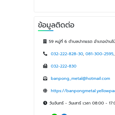
ข้อมูลติดต่อ
59 หมู่ที่ 6 ตำบลปากแรต อำเภอบ้านโป
032-222-828-30
,
081-300-2595
032-222-830
banpong_metal@hotmail.com
https://banpongmetal.yellowpa
วันจันทร์ - วันเสาร์ เวลา 08:00 - 17