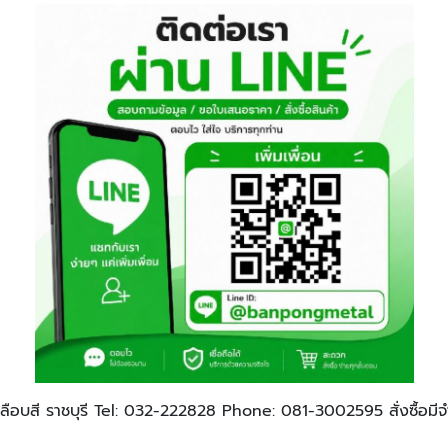
ลือบสี ราชบุรี Tel: 032-222828 Phone: 081-3002595 สั่งซื้อมีจำ