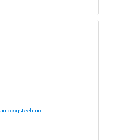
banpongsteel.com