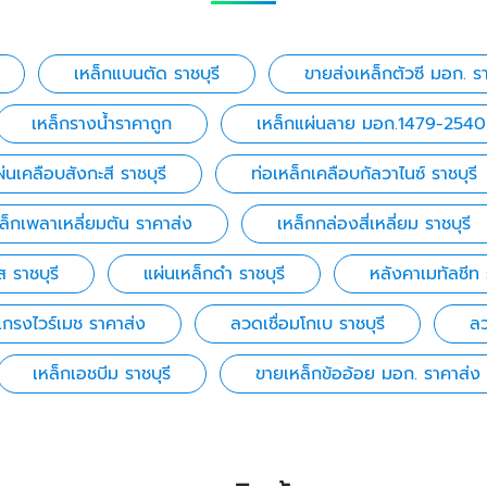
เหล็กแบนตัด ราชบุรี
ขายส่งเหล็กตัวซี มอก. ร
เหล็กรางน้ำราคาถูก
เหล็กแผ่นลาย มอก.1479-2540 
่นเคลือบสังกะสี ราชบุรี
ท่อเหล็กเคลือบกัลวาไนซ์ ราชบุรี
ล็กเพลาเหลี่ยมตัน ราคาส่ง
เหล็กกล่องสี่เหลี่ยม ราชบุรี
 ราชบุรี
แผ่นเหล็กดำ ราชบุรี
หลังคาเมทัลชีท ร
กรงไวร์เมช ราคาส่ง
ลวดเชื่อมโกเบ ราชบุรี
ลว
เหล็กเอชบีม ราชบุรี
ขายเหล็กข้ออ้อย มอก. ราคาส่ง