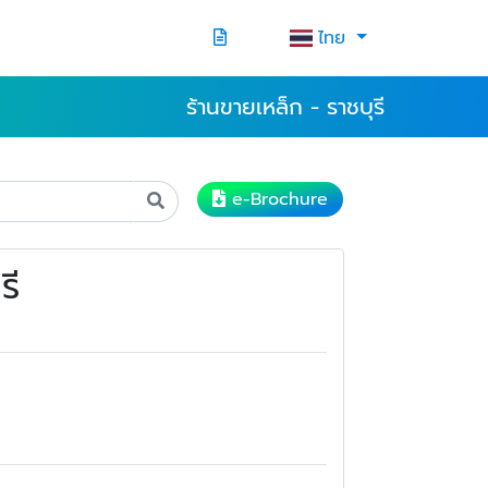
ไทย
ร้านขายเหล็ก - ราชบุรี
e-Brochure
รี