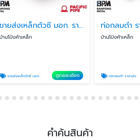
ขายส่งเหล็กตัวซี มอก. ราคาส่ง
ท่อกลมดำ ราคาส่ง
เหล็ก
บ้านโป่งค้าเหล็ก
ดูรายละเอียด
ดู
ซี มอก. ราคาส่ง
ท่อกลมดำ ราคาส่ง
คำค้นสินค้า