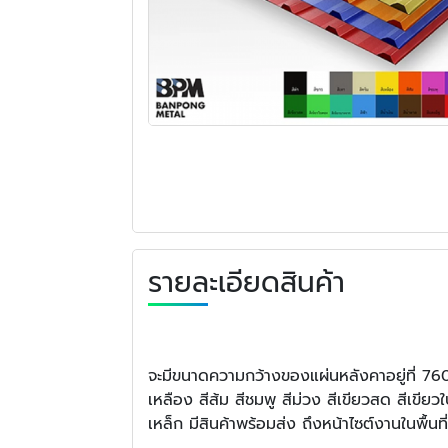
รายละเอียดสินค้า
จะมีขนาดความกว้างของแผ่นหลังคาอยู่ที่ 760ม
เหลือง สีส้ม สีชมพู สีม่วง สีเขียวสด สีเขีย
เหล็ก มีสินค้าพร้อมส่ง ถึงหน้าไซต์งานในพื้น