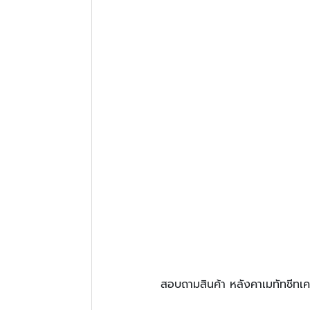
สอบถามสินค้า หลังคาเมทัทชีทเค