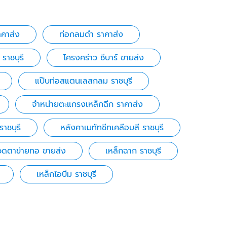
าคาส่ง
ท่อกลมดำ ราคาส่ง
ราชบุรี
โครงคร่าว ซีบาร์ ขายส่ง
แป๊บท่อสแตนเลสกลม ราชบุรี
จำหน่ายตะแกรงเหล็กฉีก ราคาส่ง
าชบุรี
หลังคาเมทัทชีทเคลือบสี ราชบุรี
ดตาข่ายทอ ขายส่ง
เหล็กฉาก ราชบุรี
เหล็กไอบีม ราชบุรี