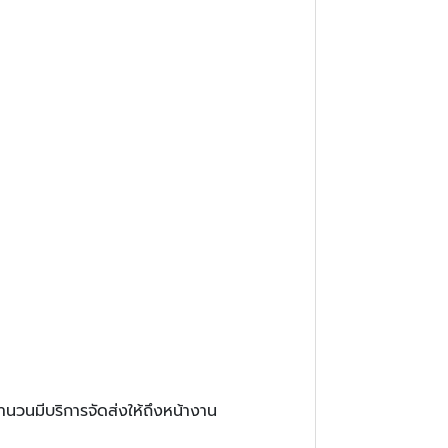
นวนมีบริการจัดส่งให้ถึงหน้างาน