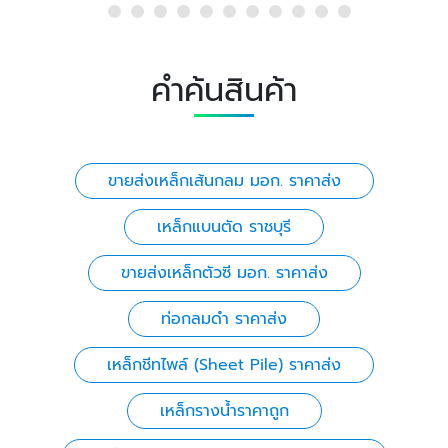
คำค้นสินค้า
ขายส่งเหล็กเส้นกลม มอก. ราคาส่ง
เหล็กแบนตัด ราชบุรี
ขายส่งเหล็กตัวซี มอก. ราคาส่ง
ท่อกลมดำ ราคาส่ง
เหล็กชีทไพล์ (Sheet Pile) ราคาส่ง
เหล็กรางน้ำราคาถูก