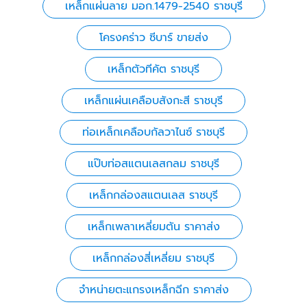
เหล็กแผ่นลาย มอก.1479-2540 ราชบุรี
โครงคร่าว ซีบาร์ ขายส่ง
เหล็กตัวทีคัต ราชบุรี
เหล็กแผ่นเคลือบสังกะสี ราชบุรี
ท่อเหล็กเคลือบกัลวาไนซ์ ราชบุรี
แป๊บท่อสแตนเลสกลม ราชบุรี
เหล็กกล่องสแตนเลส ราชบุรี
เหล็กเพลาเหลี่ยมตัน ราคาส่ง
เหล็กกล่องสี่เหลี่ยม ราชบุรี
จำหน่ายตะแกรงเหล็กฉีก ราคาส่ง