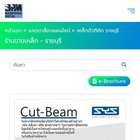
หน้าแรก
»
แคตตาล็อกออนไลน์
»
เหล็กตัวทีคัต ราชบุรี
ร้านขายเหล็ก - ราชบุรี
e-Brochure