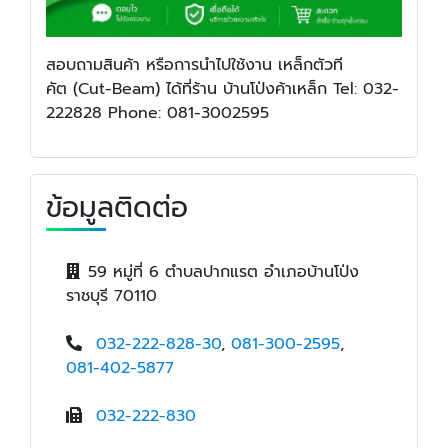
สอบถามสินค้า หรือการนำไปใช้งาน เหล็กตัวที
คัต (Cut-Beam) ได้ที่ร้าน บ้านโป่งค้าเหล็ก Tel: 032-
222828 Phone: 081-3002595
ข้อมูลติดต่อ
59 หมู่ที่ 6 ตำบลปากแรต อำเภอบ้านโป่ง
ราชบุรี 70110
032-222-828-30
,
081-300-2595
,
081-402-5877
032-222-830