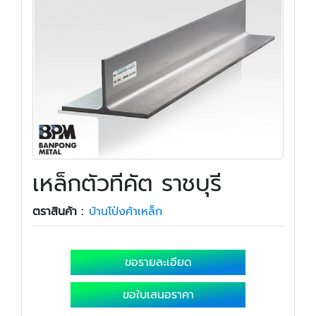
เหล็กตัวทีคัต ราชบุรี
ตราสินค้า :
บ้านโป่งค้าเหล็ก
ขอรายละเอียด
ขอใบเสนอราคา