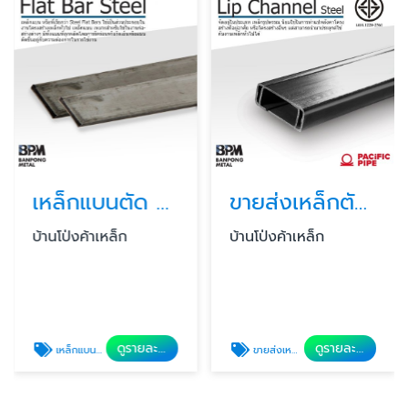
เหล็กแบนตัด ราชบุรี
ขายส่งเหล็กตัวซี มอก. ราคาส่ง
บ้านโป่งค้าเหล็ก
บ้านโป่งค้าเหล็ก
ดูรายละเอียด
ดูรายละเอียด
เหล็กแบนตัด ราชบุรี
ขายส่งเหล็กตัวซี มอก. ราคาส่ง