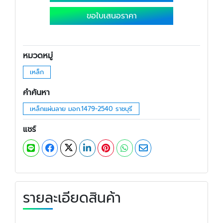
ขอใบเสนอราคา
หมวดหมู่
เหล็ก
คำค้นหา
เหล็กแผ่นลาย มอก.1479-2540 ราชบุรี
แชร์
รายละเอียดสินค้า