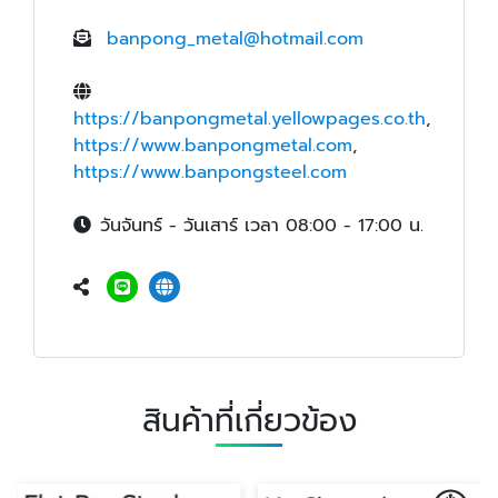
banpong_metal@hotmail.com
https://banpongmetal.yellowpages.co.th
,
https://www.banpongmetal.com
,
https://www.banpongsteel.com
วันจันทร์ - วันเสาร์ เวลา 08:00 - 17:00 น.
สินค้าที่เกี่ยวข้อง