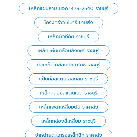
เหล็กแผ่นลาย มอก.1479-2540 ราชบุรี
โครงคร่าว ซีบาร์ ขายส่ง
เหล็กตัวทีคัต ราชบุรี
เหล็กแผ่นเคลือบสังกะสี ราชบุรี
ท่อเหล็กเคลือบกัลวาไนซ์ ราชบุรี
แป๊บท่อสแตนเลสกลม ราชบุรี
เหล็กกล่องสแตนเลส ราชบุรี
เหล็กเพลาเหลี่ยมตัน ราคาส่ง
เหล็กกล่องสี่เหลี่ยม ราชบุรี
จำหน่ายตะแกรงเหล็กฉีก ราคาส่ง