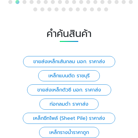
คำค้นสินค้า
ขายส่งเหล็กเส้นกลม มอก. ราคาส่ง
เหล็กแบนตัด ราชบุรี
ขายส่งเหล็กตัวซี มอก. ราคาส่ง
ท่อกลมดำ ราคาส่ง
เหล็กชีทไพล์ (Sheet Pile) ราคาส่ง
เหล็กรางน้ำราคาถูก