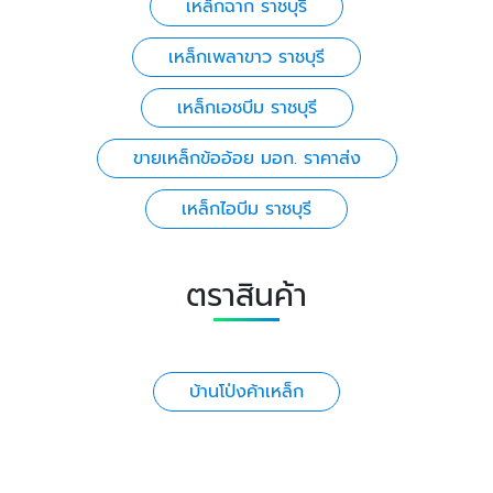
เหล็กฉาก ราชบุรี
เหล็กเพลาขาว ราชบุรี
เหล็กเอชบีม ราชบุรี
ขายเหล็กข้ออ้อย มอก. ราคาส่ง
เหล็กไอบีม ราชบุรี
ตราสินค้า
บ้านโป่งค้าเหล็ก