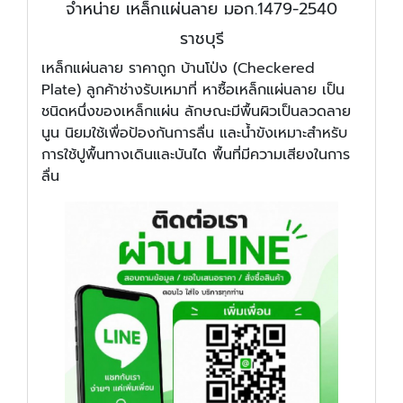
จำหน่าย เหล็กแผ่นลาย มอก.1479-2540
ราชบุรี
เหล็กแผ่นลาย ราคาถูก บ้านโป่ง (Checkered
Plate) ลูกค้าช่างรับเหมาที่ หาซื้อเหล็กแผ่นลาย เป็น
ชนิดหนึ่งของเหล็กแผ่น ลักษณะมีพื้นผิวเป็นลวดลาย
นูน นิยมใช้เพื่อป้องกันการลื่น และน้ำขังเหมาะสำหรับ
การใช้ปูพื้นทางเดินและบันได พื้นที่มีความเสียงในการ
ลื่น