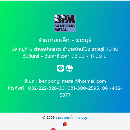
ร้านขายเหล็ก - ราชบุรี
59 หมู่ที่ 6 ตำบลปากแรต อำเภอบ้านโป่ง ราชบุรี 70110
วันจันทร์ - วันเสาร์ เวลา 08:00 - 17:00 น.
อีเมล :
banpong_metal@hotmail.com
โทรศัพท์ :
032-222-828-30
,
081-300-2595
,
081-402-
5877
© 2569
ร้านขายเหล็ก - ราชบุรี