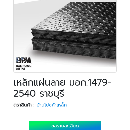
เหล็กแผ่นลาย มอก.1479-
2540 ราชบุรี
ตราสินค้า :
บ้านโป่งค้าเหล็ก
ขอรายละเอียด