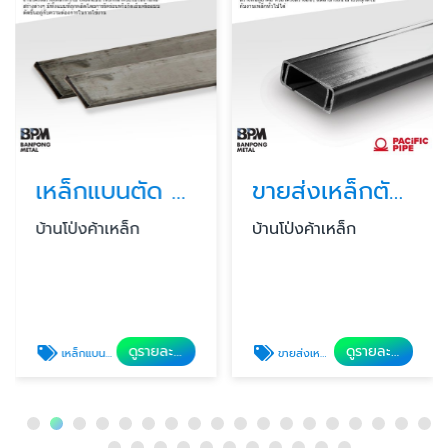
เหล็กแบนตัด ราชบุรี
ขายส่งเหล็กตัวซี มอก. ราคาส่ง
บ้านโป่งค้าเหล็ก
บ้านโป่งค้าเหล็ก
ดูรายละเอียด
ดูรายละเอียด
เหล็กแบนตัด ราชบุรี
ขายส่งเหล็กตัวซี มอก. ราคาส่ง