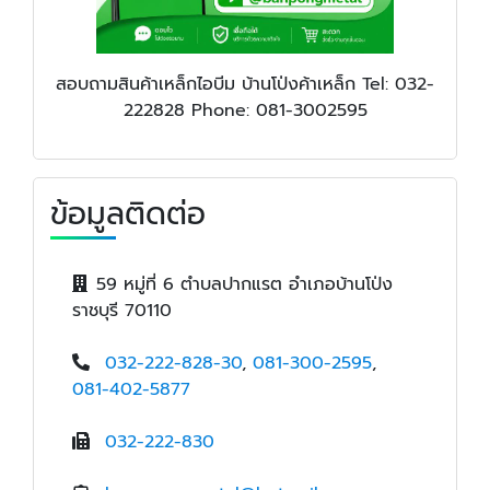
สอบถามสินค้าเหล็กไอบีม บ้านโป่งค้าเหล็ก Tel: 032-
222828 Phone: 081-3002595
ข้อมูลติดต่อ
59 หมู่ที่ 6 ตำบลปากแรต อำเภอบ้านโป่ง
ราชบุรี 70110
032-222-828-30
,
081-300-2595
,
081-402-5877
032-222-830